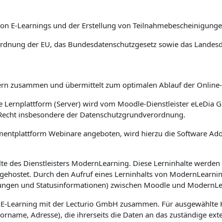
on E-Learnings und der Erstellung von Teilnahmebescheinigungen
ordnung der EU, das Bundesdatenschutzgesetz sowie das Landesd
nern zusammen und übermittelt zum optimalen Ablauf der Online-
ie Lernplattform (Server) wird vom Moodle-Dienstleister eLeDi
 Recht insbesondere der Datenschutzgrundverordnung.
plattform Webinare angeboten, wird hierzu die Software Adobe
alte des Dienstleisters ModernLearning. Diese Lerninhalte werden
gehostet. Durch den Aufruf eines Lerninhalts von ModernLear
ungen und Statusinformationen) zwischen Moodle und ModernLear
h E-Learning mit der Lecturio GmbH zusammen. Für ausgewählte 
name, Adresse), die ihrerseits die Daten an das zuständige exter