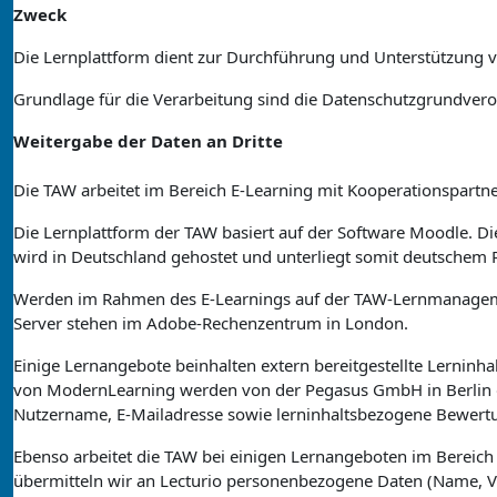
Zweck
Die Lernplattform dient zur Durchführung und Unterstützung v
Grundlage für die Verarbeitung sind die Datenschutzgrundver
Weitergabe der Daten an Dritte
Die TAW arbeitet im Bereich E-Learning mit Kooperationspart
Die Lernplattform der TAW basiert auf der Software Moodle. D
wird in Deutschland gehostet und unterliegt somit deutschem
Werden im Rahmen des E-Learnings auf der TAW-Lernmanagement
Server stehen im Adobe-Rechenzentrum in London.
Einige Lernangebote beinhalten extern bereitgestellte Lerninh
von ModernLearning werden von der Pegasus GmbH in Berlin 
Nutzername, E-Mailadresse sowie lerninhaltsbezogene Bewert
Ebenso arbeitet die TAW bei einigen Lernangeboten im Bereic
übermitteln wir an Lecturio personenbezogene Daten (Name, Vor