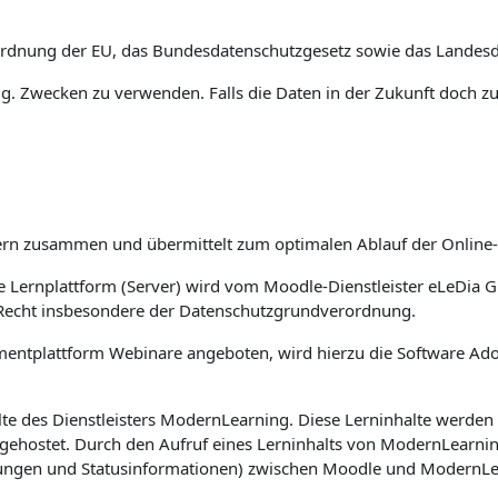
ordnung der EU, das Bundesdatenschutzgesetz sowie das Landesd
n o.g. Zwecken zu verwenden. Falls die Daten in der Zukunft doc
nern zusammen und übermittelt zum optimalen Ablauf der Online-
ie Lernplattform (Server) wird vom Moodle-Dienstleister eLeDi
 Recht insbesondere der Datenschutzgrundverordnung.
plattform Webinare angeboten, wird hierzu die Software Adobe
alte des Dienstleisters ModernLearning. Diese Lerninhalte werden
gehostet. Durch den Aufruf eines Lerninhalts von ModernLear
ungen und Statusinformationen) zwischen Moodle und ModernLear