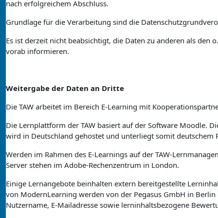
nach erfolgreichem Abschluss.
Grundlage für die Verarbeitung sind die Datenschutzgrundver
Es ist derzeit nicht beabsichtigt, die Daten zu anderen als de
vorab informieren.
Weitergabe der Daten an Dritte
Die TAW arbeitet im Bereich E-Learning mit Kooperationspart
Die Lernplattform der TAW basiert auf der Software Moodle. D
wird in Deutschland gehostet und unterliegt somit deutschem
Werden im Rahmen des E-Learnings auf der TAW-Lernmanagement
Server stehen im Adobe-Rechenzentrum in London.
Einige Lernangebote beinhalten extern bereitgestellte Lerninh
von ModernLearning werden von der Pegasus GmbH in Berlin 
Nutzername, E-Mailadresse sowie lerninhaltsbezogene Bewert